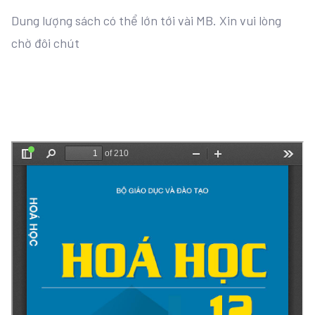
Dung lượng sách có thể lớn tới vài MB. Xin vui lòng
chờ đôi chút