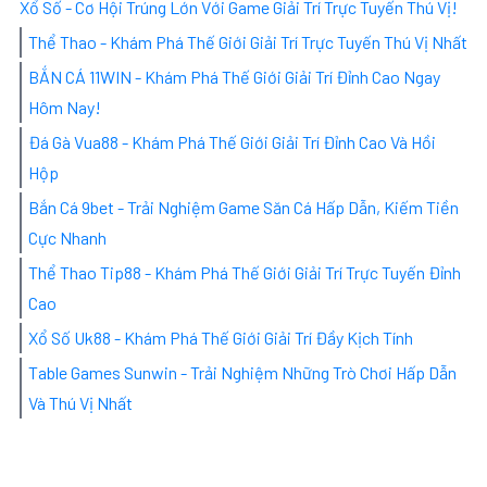
Xổ Số - Cơ Hội Trúng Lớn Với Game Giải Trí Trực Tuyến Thú Vị!
Thể Thao - Khám Phá Thế Giới Giải Trí Trực Tuyến Thú Vị Nhất
BẮN CÁ 11WIN - Khám Phá Thế Giới Giải Trí Đỉnh Cao Ngay
Hôm Nay!
Đá Gà Vua88 - Khám Phá Thế Giới Giải Trí Đỉnh Cao Và Hồi
Hộp
Bắn Cá 9bet - Trải Nghiệm Game Săn Cá Hấp Dẫn, Kiếm Tiền
Cực Nhanh
Thể Thao Tip88 - Khám Phá Thế Giới Giải Trí Trực Tuyến Đỉnh
Cao
Xổ Số Uk88 - Khám Phá Thế Giới Giải Trí Đầy Kịch Tính
Table Games Sunwin - Trải Nghiệm Những Trò Chơi Hấp Dẫn
Và Thú Vị Nhất