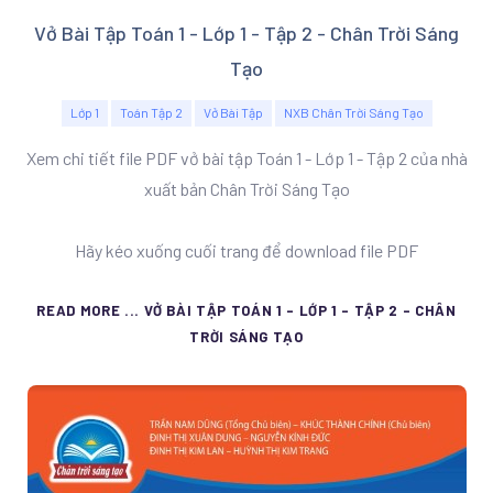
Vở Bài Tập Toán 1 - Lớp 1 - Tập 2 - Chân Trời Sáng
Tạo
Lớp 1
Toán Tập 2
Vở Bài Tập
NXB Chân Trời Sáng Tạo
Xem chi tiết file PDF vở bài tập Toán 1 - Lớp 1 - Tập 2 của nhà
xuất bản Chân Trời Sáng Tạo
Hãy kéo xuống cuối trang để download file PDF
READ MORE ... VỞ BÀI TẬP TOÁN 1 - LỚP 1 - TẬP 2 - CHÂN
TRỜI SÁNG TẠO