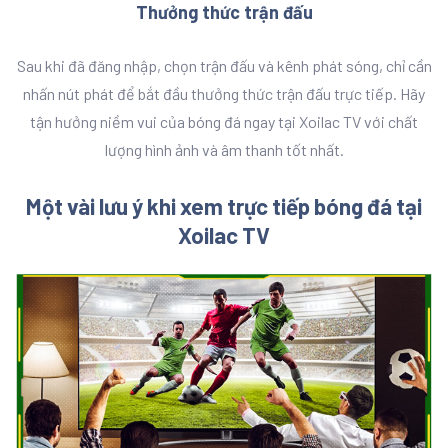
Thưởng thức trận đấu
Sau khi đã đăng nhập, chọn trận đấu và kênh phát sóng, chỉ cần
nhấn nút phát để bắt đầu thưởng thức trận đấu trực tiếp. Hãy
tận hưởng niềm vui của bóng đá ngay tại Xoilac TV với chất
lượng hình ảnh và âm thanh tốt nhất.
Một vài lưu ý khi xem trực tiếp bóng đá tại
Xoilac TV