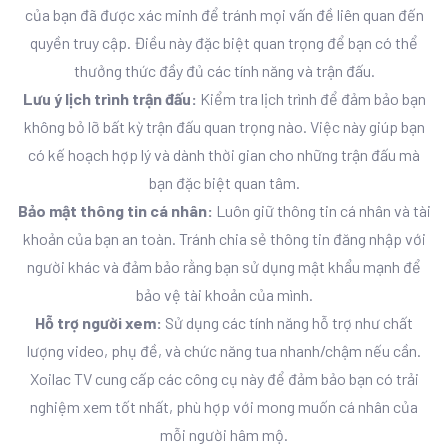
của bạn đã được xác minh để tránh mọi vấn đề liên quan đến
quyền truy cập. Điều này đặc biệt quan trọng để bạn có thể
thưởng thức đầy đủ các tính năng và trận đấu.
Lưu ý lịch trình trận đấu:
Kiểm tra lịch trình để đảm bảo bạn
không bỏ lỡ bất kỳ trận đấu quan trọng nào. Việc này giúp bạn
có kế hoạch hợp lý và dành thời gian cho những trận đấu mà
bạn đặc biệt quan tâm.
Bảo mật thông tin cá nhân:
Luôn giữ thông tin cá nhân và tài
khoản của bạn an toàn. Tránh chia sẻ thông tin đăng nhập với
người khác và đảm bảo rằng bạn sử dụng mật khẩu mạnh để
bảo vệ tài khoản của mình.
Hỗ trợ người xem:
Sử dụng các tính năng hỗ trợ như chất
lượng video, phụ đề, và chức năng tua nhanh/chậm nếu cần.
Xoilac TV cung cấp các công cụ này để đảm bảo bạn có trải
nghiệm xem tốt nhất, phù hợp với mong muốn cá nhân của
mỗi người hâm mộ.