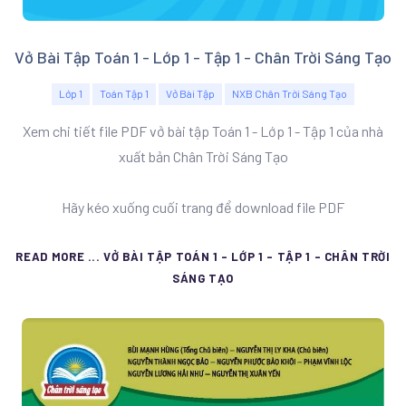
Vở Bài Tập Toán 1 - Lớp 1 - Tập 1 - Chân Trời Sáng Tạo
Lớp 1
Toán Tập 1
Vở Bài Tập
NXB Chân Trời Sáng Tạo
Xem chi tiết file PDF vở bài tập Toán 1 - Lớp 1 - Tập 1 của nhà
xuất bản Chân Trời Sáng Tạo
Hãy kéo xuống cuối trang để download file PDF
READ MORE ... VỞ BÀI TẬP TOÁN 1 - LỚP 1 - TẬP 1 - CHÂN TRỜI
SÁNG TẠO