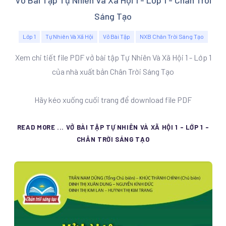
Vở Bài Tập Tự Nhiên Và Xã Hội 1 - Lớp 1 - Chân Trời
Sáng Tạo
Lớp 1
Tự Nhiên Và Xã Hội
Vở Bài Tập
NXB Chân Trời Sáng Tạo
Xem chi tiết file PDF vở bài tập Tự Nhiên Và Xã Hội 1 - Lớp 1
của nhà xuất bản Chân Trời Sáng Tạo
Hãy kéo xuống cuối trang để download file PDF
READ MORE ... VỞ BÀI TẬP TỰ NHIÊN VÀ XÃ HỘI 1 - LỚP 1 -
CHÂN TRỜI SÁNG TẠO