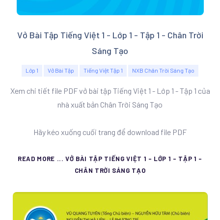
Vở Bài Tập Tiếng Việt 1 - Lớp 1 - Tập 1 - Chân Trời
Sáng Tạo
Lớp 1
Vở Bài Tập
Tiếng Việt Tập 1
NXB Chân Trời Sáng Tạo
Xem chi tiết file PDF vở bài tập Tiếng Việt 1 - Lớp 1 - Tập 1 của
nhà xuất bản Chân Trời Sáng Tạo
Hãy kéo xuống cuối trang để download file PDF
READ MORE ... VỞ BÀI TẬP TIẾNG VIỆT 1 - LỚP 1 - TẬP 1 -
CHÂN TRỜI SÁNG TẠO