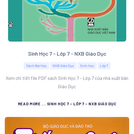
Sinh Học 7 - Lớp 7 - NXB Giáo Dục
Sách Bài Học
NXB Giáo Dục
Sinh Học
Lớp 7
Xem chi tiết file PDF sách Sinh Học 7 - Lớp 7 của nhà xuất bản
Giáo Dục
READ MORE ... SINH HỌC 7 - LỚP 7 - NXB GIÁO DỤC