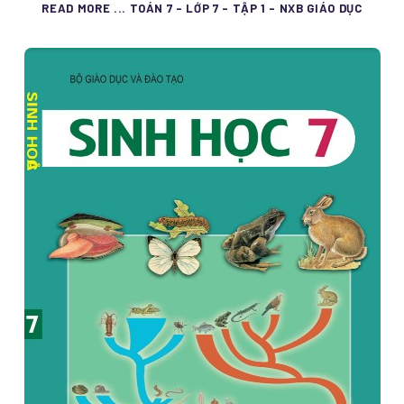
READ MORE ... TOÁN 7 - LỚP 7 - TẬP 1 - NXB GIÁO DỤC