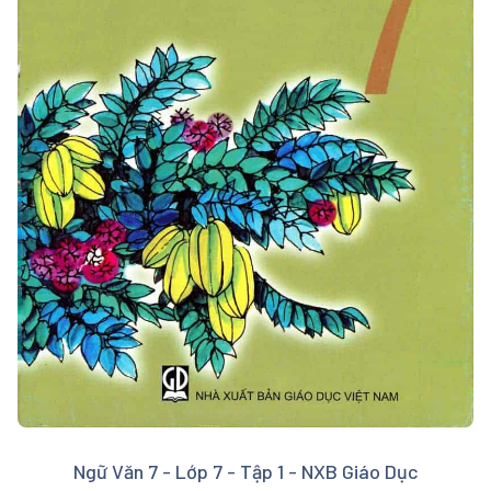
Ngữ Văn 7 - Lớp 7 - Tập 1 - NXB Giáo Dục