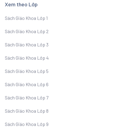
Xem theo Lớp
Sách Giáo Khoa Lớp 1
Sách Giáo Khoa Lớp 2
Sách Giáo Khoa Lớp 3
Sách Giáo Khoa Lớp 4
Sách Giáo Khoa Lớp 5
Sách Giáo Khoa Lớp 6
Sách Giáo Khoa Lớp 7
Sách Giáo Khoa Lớp 8
Sách Giáo Khoa Lớp 9