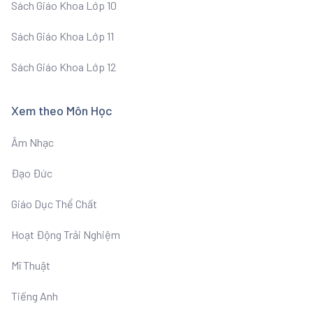
Sách Giáo Khoa Lớp 10
Sách Giáo Khoa Lớp 11
Sách Giáo Khoa Lớp 12
Xem theo Môn Học
Âm Nhạc
Đạo Đức
Giáo Dục Thể Chất
Hoạt Động Trải Nghiệm
Mĩ Thuật
Tiếng Anh