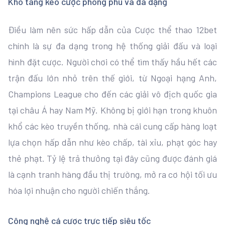
Kho tàng kèo cược phong phú và đa dạng
Điều làm nên sức hấp dẫn của Cược thể thao 12bet
chính là sự đa dạng trong hệ thống giải đấu và loại
hình đặt cược. Người chơi có thể tìm thấy hầu hết các
trận đấu lớn nhỏ trên thế giới, từ Ngoại hạng Anh,
Champions League cho đến các giải vô địch quốc gia
tại châu Á hay Nam Mỹ. Không bị giới hạn trong khuôn
khổ các kèo truyền thống, nhà cái cung cấp hàng loạt
lựa chọn hấp dẫn như kèo chấp, tài xỉu, phạt góc hay
thẻ phạt. Tỷ lệ trả thưởng tại đây cũng được đánh giá
là cạnh tranh hàng đầu thị trường, mở ra cơ hội tối ưu
hóa lợi nhuận cho người chiến thắng.
Công nghệ cá cược trực tiếp siêu tốc