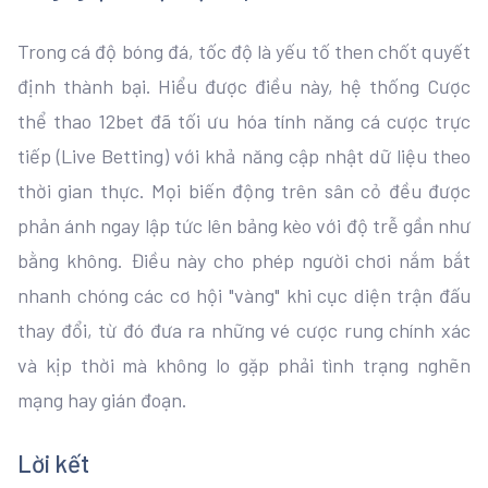
Trong cá độ bóng đá, tốc độ là yếu tố then chốt quyết
định thành bại. Hiểu được điều này, hệ thống Cược
thể thao 12bet đã tối ưu hóa tính năng cá cược trực
tiếp (Live Betting) với khả năng cập nhật dữ liệu theo
thời gian thực. Mọi biến động trên sân cỏ đều được
phản ánh ngay lập tức lên bảng kèo với độ trễ gần như
bằng không. Điều này cho phép người chơi nắm bắt
nhanh chóng các cơ hội "vàng" khi cục diện trận đấu
thay đổi, từ đó đưa ra những vé cược rung chính xác
và kịp thời mà không lo gặp phải tình trạng nghẽn
mạng hay gián đoạn.
Lời kết