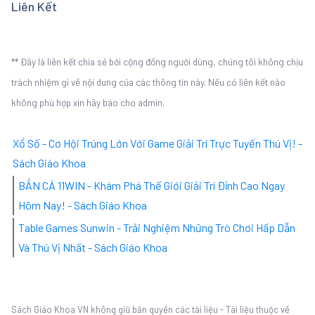
Liên Kết
** Đây là liên kết chia sẻ bới cộng đồng người dùng, chúng tôi không chịu
trách nhiệm gì về nội dung của các thông tin này. Nếu có liên kết nào
không phù hợp xin hãy báo cho admin.
Xổ Số - Cơ Hội Trúng Lớn Với Game Giải Trí Trực Tuyến Thú Vị! -
Sách Giáo Khoa
BẮN CÁ 11WIN - Khám Phá Thế Giới Giải Trí Đỉnh Cao Ngay
Hôm Nay! - Sách Giáo Khoa
Table Games Sunwin - Trải Nghiệm Những Trò Chơi Hấp Dẫn
Và Thú Vị Nhất - Sách Giáo Khoa
Sách Giáo Khoa VN không giữ bản quyền các tài liệu - Tài liệu thuộc về