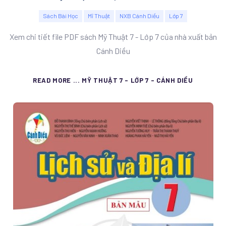
Sách Bài Học
Mĩ Thuật
NXB Cánh Diều
Lớp 7
Xem chi tiết file PDF sách Mỹ Thuật 7 - Lớp 7 của nhà xuất bản
Cánh Diều
READ MORE ... MỸ THUẬT 7 - LỚP 7 - CÁNH DIỀU