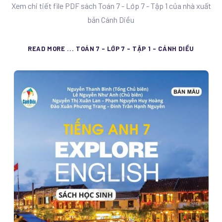
Xem chi tiết file PDF sách Toán 7 - Lớp 7 - Tập 1 của nhà xuất
bản Cánh Diều
READ MORE ... TOÁN 7 - LỚP 7 - TẬP 1 - CÁNH DIỀU