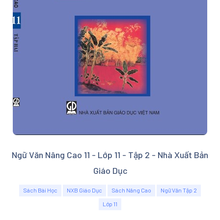
Ngữ Văn Nâng Cao 11 - Lớp 11 - Tập 2 - Nhà Xuất Bản
Giáo Dục
Sách Bài Học
NXB Giáo Dục
Sách Nâng Cao
Ngữ Văn Tập 2
Lớp 11