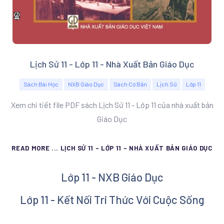
Lịch Sử 11 - Lớp 11 - Nhà Xuất Bản Giáo Dục
Sách Bài Học
NXB Giáo Dục
Sách Cơ Bản
Lịch Sử
Lớp 11
Xem chi tiết file PDF sách Lịch Sử 11 - Lớp 11 của nhà xuất bản
Giáo Dục
READ MORE ... LỊCH SỬ 11 - LỚP 11 - NHÀ XUẤT BẢN GIÁO DỤC
Lớp 11 - NXB Giáo Dục
Lớp 11 - Kết Nối Tri Thức Với Cuộc Sống