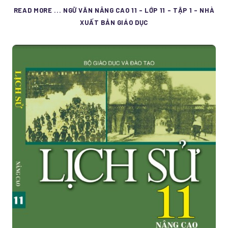
READ MORE ... NGỮ VĂN NÂNG CAO 11 - LỚP 11 - TẬP 1 - NHÀ
XUẤT BẢN GIÁO DỤC