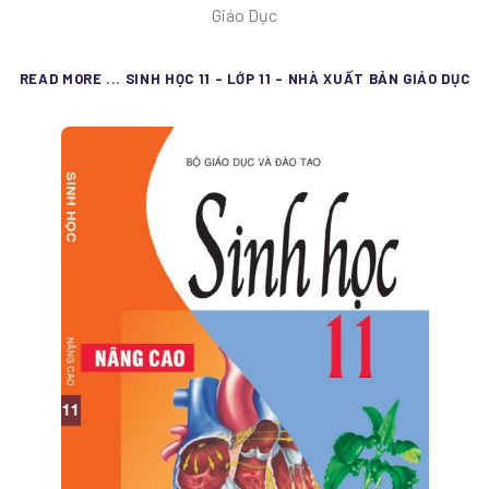
Giáo Dục
READ MORE ... SINH HỌC 11 - LỚP 11 - NHÀ XUẤT BẢN GIÁO DỤC