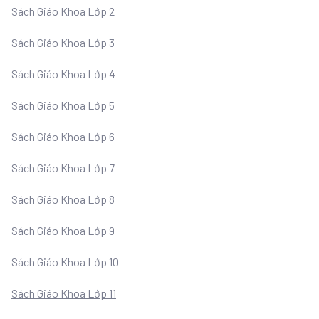
Sách Giáo Khoa Lớp 2
Sách Giáo Khoa Lớp 3
Sách Giáo Khoa Lớp 4
Sách Giáo Khoa Lớp 5
Sách Giáo Khoa Lớp 6
Sách Giáo Khoa Lớp 7
Sách Giáo Khoa Lớp 8
Sách Giáo Khoa Lớp 9
Sách Giáo Khoa Lớp 10
Sách Giáo Khoa Lớp 11