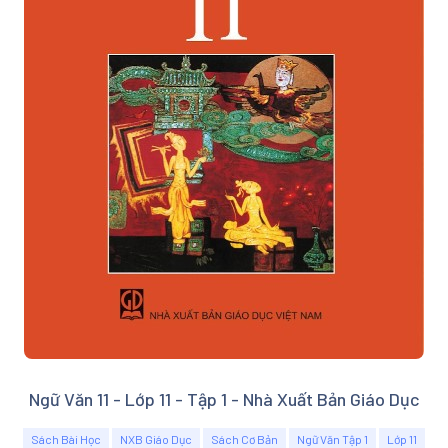
Ngữ Văn 11 - Lớp 11 - Tập 1 - Nhà Xuất Bản Giáo Dục
Sách Bài Học
NXB Giáo Dục
Sách Cơ Bản
Ngữ Văn Tập 1
Lớp 11