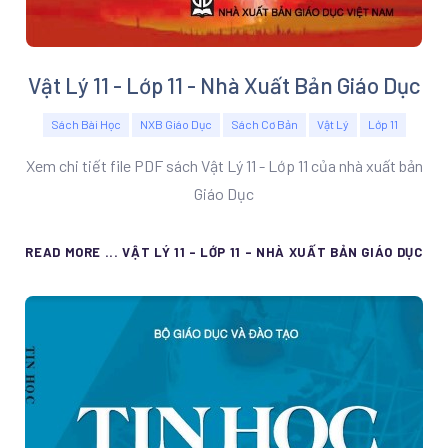
Vật Lý 11 - Lớp 11 - Nhà Xuất Bản Giáo Dục
Sách Bài Học
NXB Giáo Dục
Sách Cơ Bản
Vật Lý
Lớp 11
Xem chi tiết file PDF sách Vật Lý 11 - Lớp 11 của nhà xuất bản
Giáo Dục
READ MORE ... VẬT LÝ 11 - LỚP 11 - NHÀ XUẤT BẢN GIÁO DỤC