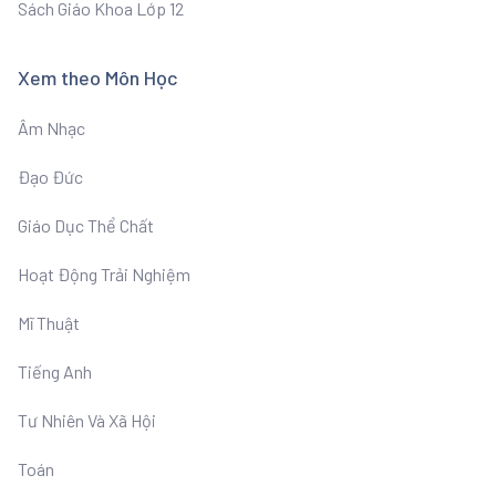
Sách Giáo Khoa Lớp 12
Xem theo Môn Học
Âm Nhạc
Đạo Đức
Giáo Dục Thể Chất
Hoạt Động Trải Nghiệm
Mĩ Thuật
Tiếng Anh
Tư Nhiên Và Xã Hội
Toán