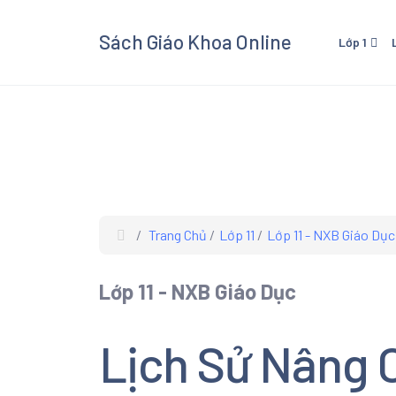
Sách Giáo Khoa Online
Lớp 1
Lớp 1 - Cánh Diều
Lớp 3
Lớp 1 - Kết Nối Tri Thức V
Lớp 3 
Cuộc Sống
Cuộc 
Lớp 1 - Chân Trời Sáng Tạ
Lớp 3 
Lớp 3
Trang Chủ
Lớp 11
Lớp 11 - NXB Giáo Dục
Xem và
Giáo K
Lớp 11 - NXB Giáo Dục
giáo kh
các mô
Âm Nhạ
Lịch Sử Nâng C