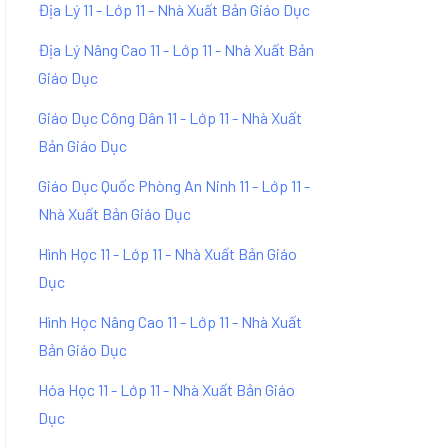
Địa Lý 11 - Lớp 11 - Nhà Xuất Bản Giáo Dục
Địa Lý Nâng Cao 11 - Lớp 11 - Nhà Xuất Bản
Giáo Dục
Giáo Dục Công Dân 11 - Lớp 11 - Nhà Xuất
Bản Giáo Dục
Giáo Dục Quốc Phòng An Ninh 11 - Lớp 11 -
Nhà Xuất Bản Giáo Dục
Hình Học 11 - Lớp 11 - Nhà Xuất Bản Giáo
Dục
Hình Học Nâng Cao 11 - Lớp 11 - Nhà Xuất
Bản Giáo Dục
Hóa Học 11 - Lớp 11 - Nhà Xuất Bản Giáo
Dục