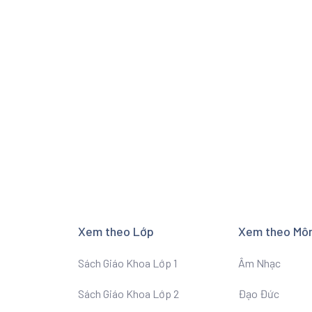
Xem theo Lớp
Xem theo Mô
Sách Giáo Khoa Lớp 1
Âm Nhạc
Sách Giáo Khoa Lớp 2
Đạo Đức