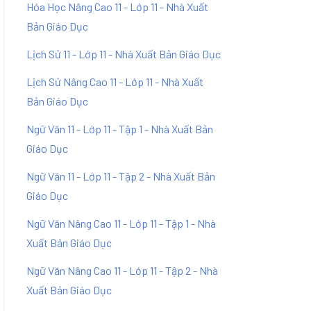
Hóa Học Nâng Cao 11 - Lớp 11 - Nhà Xuất
Bản Giáo Dục
Lịch Sử 11 - Lớp 11 - Nhà Xuất Bản Giáo Dục
Lịch Sử Nâng Cao 11 - Lớp 11 - Nhà Xuất
Bản Giáo Dục
Ngữ Văn 11 - Lớp 11 - Tập 1 - Nhà Xuất Bản
Giáo Dục
Ngữ Văn 11 - Lớp 11 - Tập 2 - Nhà Xuất Bản
Giáo Dục
Ngữ Văn Nâng Cao 11 - Lớp 11 - Tập 1 - Nhà
Xuất Bản Giáo Dục
Ngữ Văn Nâng Cao 11 - Lớp 11 - Tập 2 - Nhà
Xuất Bản Giáo Dục