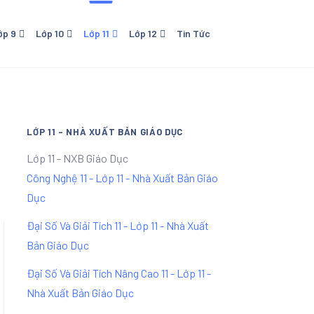
ớp 9
Lớp 10
Lớp 11
Lớp 12
Tin Tức
o Dục
0 - NXB Giáo Dục
Lớp 11 - NXB Giáo Dục
Lớp 12 - NXB Giáo Dục
Lớp 11 Kết Nối Tri Thức Với
Cuộc Sống
LỚP 11 - NHÀ XUẤT BẢN GIÁO DỤC
Lớp 11 - NXB Giáo Dục
Công Nghệ 11 - Lớp 11 - Nhà Xuất Bản Giáo
Dục
Đại Số Và Giải Tích 11 - Lớp 11 - Nhà Xuất
Bản Giáo Dục
Đại Số Và Giải Tích Nâng Cao 11 - Lớp 11 -
Nhà Xuất Bản Giáo Dục