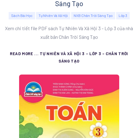
Sáng Tạo
Sách Bài Học
Tự Nhiên Và Xã Hội
NXB Chân Trời Sáng Tạo
Lớp 3
Xem chi tiết file PDF sách Tự Nhiên Và Xã Hội 3 - Lớp 3 của nhà
xuất bản Chân Trời Sáng Tạo
READ MORE ... TỰ NHIÊN VÀ XÃ HỘI 3 - LỚP 3 - CHÂN TRỜI
SÁNG TẠO