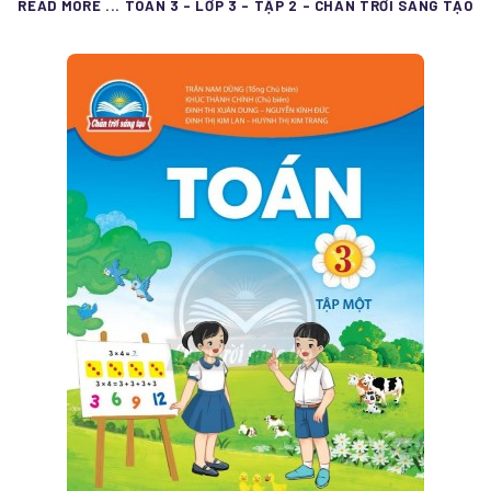
READ MORE ... TOÁN 3 - LỚP 3 - TẬP 2 - CHÂN TRỜI SÁNG TẠO