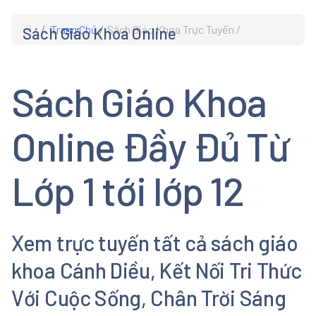
Trang Chủ
Sách Giáo Khoa Trực Tuyến
Sách Giáo Khoa Online
s
Sách Giáo Khoa
Online Đầy Đủ Từ
Lớp 1 tới lớp 12
Xem trực tuyến tất cả sách giáo
khoa Cánh Diều, Kết Nối Tri Thức
Với Cuộc Sống, Chân Trời Sáng