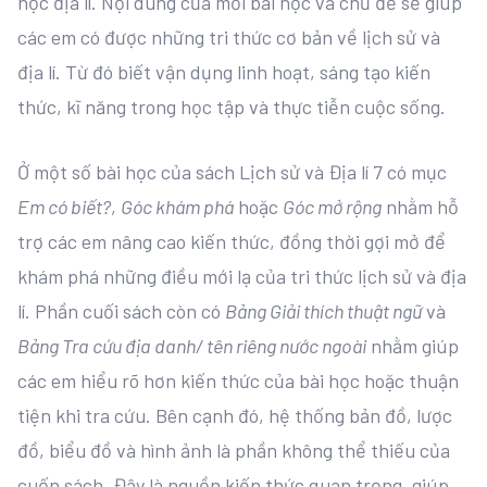
học địa lí. Nội dung của mỗi bài học và chủ đề sẽ giúp
các em có được những tri thức cơ bản về lịch sử và
địa lí. Từ đó biết vận dụng linh hoạt, sáng tạo kiến
thức, kĩ năng trong học tập và thực tiễn cuộc sống.
Ở một số bài học của sách Lịch sử và Địa lí 7 có mục
Em có biết?
,
Góc khám phá
hoặc
Góc mở rộng
nhằm hỗ
trợ các em nâng cao kiến thức, đồng thời gợi mở để
khám phá những điều mới lạ của tri thức lịch sử và địa
lí. Phần cuối sách còn có
Bảng Giải thích thuật ngữ
và
Bảng Tra cứu địa danh/ tên riêng nước ngoài
nhằm giúp
các em hiểu rõ hơn kiến thức của bài học hoặc thuận
tiện khi tra cứu. Bên cạnh đó, hệ thống bản đồ, lược
đồ, biểu đồ và hình ảnh là phần không thể thiếu của
cuốn sách. Đây là nguồn kiến thức quan trọng, giúp