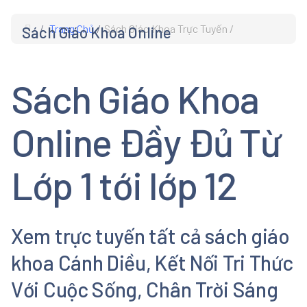
Trang Chủ
Sách Giáo Khoa Trực Tuyến
Sách Giáo Khoa Online
s
Sách Giáo Khoa
Online Đầy Đủ Từ
Lớp 1 tới lớp 12
Xem trực tuyến tất cả sách giáo
khoa Cánh Diều, Kết Nối Tri Thức
Với Cuộc Sống, Chân Trời Sáng