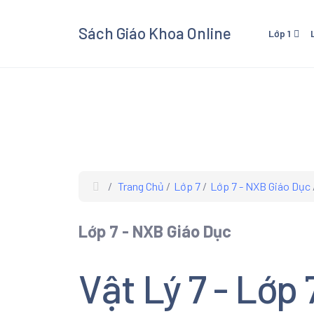
Sách Giáo Khoa Online
Lớp 1
Lớp 1 - Cánh Diều
Lớp 3
Lớp 1 - Kết Nối Tri Thức V
Lớp 3 
Cuộc Sống
Cuộc 
Lớp 1 - Chân Trời Sáng Tạ
Lớp 3 
Lớp 3
Trang Chủ
Lớp 7
Lớp 7 - NXB Giáo Dục
Xem và
Giáo K
Lớp 7 - NXB Giáo Dục
giáo kh
các mô
Âm Nhạ
Vật Lý 7 - Lớp