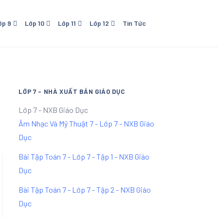
ớp 9
Lớp 10
Lớp 11
Lớp 12
Tin Tức
o Dục
0 - NXB Giáo Dục
Lớp 11 - NXB Giáo Dục
Lớp 12 - NXB Giáo Dục
Lớp 11 Kết Nối Tri Thức Với
Cuộc Sống
LỚP 7 - NHÀ XUẤT BẢN GIÁO DỤC
Lớp 7 - NXB Giáo Dục
Âm Nhạc Và Mỹ Thuật 7 - Lớp 7 - NXB Giáo
Dục
Bài Tập Toán 7 - Lớp 7 - Tập 1 - NXB Giáo
Dục
Bài Tập Toán 7 - Lớp 7 - Tập 2 - NXB Giáo
Dục