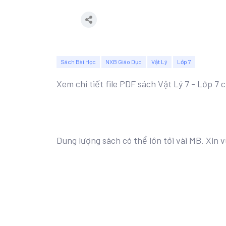
Sách Bài Học
NXB Giáo Dục
Vật Lý
Lớp 7
Xem chi tiết file PDF sách Vật Lý 7 - Lớp 7
Dung lượng sách có thể lớn tới vài MB. Xin v