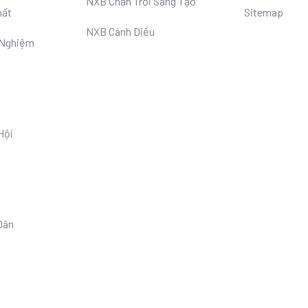
NXB Chân Trời Sáng Tạo
hất
Sitemap
NXB Cánh Diều
 Nghiệm
Hội
Dân