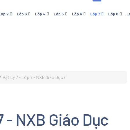
Lớp 2
Lớp 3
Lớp 4
Lớp 5
Lớp 6
Lớp 7
Lớp 8
L
 - NXB Giáo Dục
Lớp 4 - NXB Giáo Dục
Lớp 5 - NXB Giáo Dục
Lớp 6 - Cánh Diều
Lớp 7 - NXB Giáo Dục
Lớp 8 - NXB Giáo Dục
Lớp 9 - NXB Giá
Lớp 1
ới
- Kết Nối Tri Thức Với
Lớp 6 - Kết Nối Tri Thức Với
Lớp 7 - Cánh Diều
Sống
Cuộc Sống
o
- Chân Trời Sáng Tạo
Lớp 6 - Chân Trời Sáng Tạo
 - Cánh Diều
Vật Lý 7 - Lớp 7 - NXB Giáo Dục
 Download Trọn bộ Sách
hoa Cánh Diều Lớp 1. Sách
oa tiểu học. Đầy đủ tất cả
n học Tiếng Việt, Đạo Đức,
c, Mỹ Thuật
 7 - NXB Giáo Dục