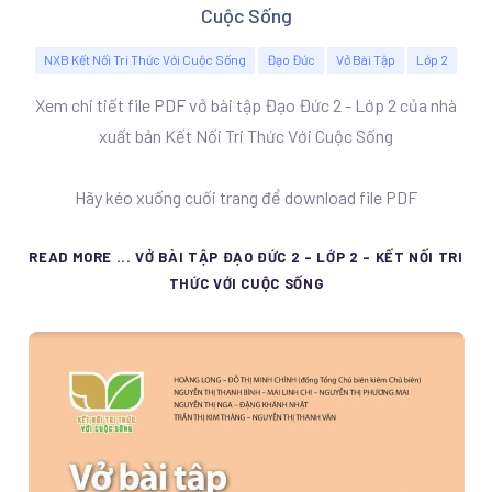
Cuộc Sống
NXB Kết Nối Tri Thức Với Cuộc Sống
Đạo Đức
Vở Bài Tập
Lớp 2
Xem chi tiết file PDF vở bài tập Đạo Đức 2 - Lớp 2 của nhà
xuất bản Kết Nối Tri Thức Với Cuộc Sống
Hãy kéo xuống cuối trang để download file PDF
READ MORE ... VỞ BÀI TẬP ĐẠO ĐỨC 2 - LỚP 2 - KẾT NỐI TRI
THỨC VỚI CUỘC SỐNG