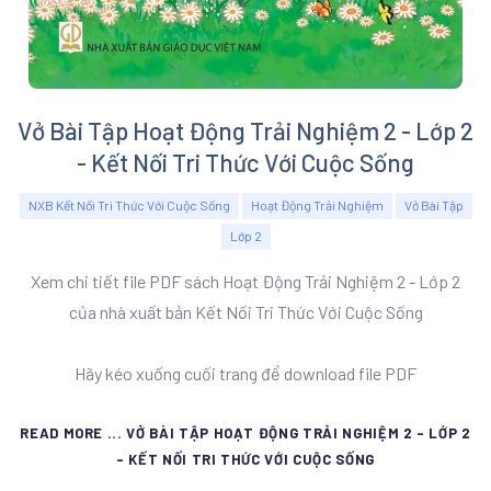
Vở Bài Tập Hoạt Động Trải Nghiệm 2 - Lớp 2
- Kết Nối Tri Thức Với Cuộc Sống
NXB Kết Nối Tri Thức Với Cuộc Sống
Hoạt Động Trải Nghiệm
Vở Bài Tập
Lớp 2
Xem chi tiết file PDF sách Hoạt Động Trải Nghiệm 2 - Lớp 2
của nhà xuất bản Kết Nối Tri Thức Với Cuộc Sống
Hãy kéo xuống cuối trang để download file PDF
READ MORE ... VỞ BÀI TẬP HOẠT ĐỘNG TRẢI NGHIỆM 2 - LỚP 2
- KẾT NỐI TRI THỨC VỚI CUỘC SỐNG