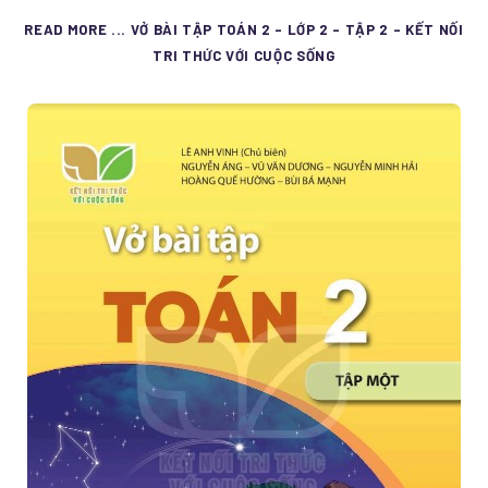
READ MORE ... VỞ BÀI TẬP TOÁN 2 - LỚP 2 - TẬP 2 - KẾT NỐI
TRI THỨC VỚI CUỘC SỐNG