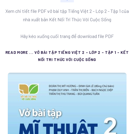
Xem chi tiết file PDF vở bài tập Tiếng Việt 2 - Lớp 2 - Tập 1 của
nhà xuất bản Kết Nối Tri Thức Với Cuộc Sống
Hãy kéo xuống cuối trang để download file PDF
READ MORE ... VỞ BÀI TẬP TIẾNG VIỆT 2 - LỚP 2 - TẬP 1 - KẾT
NỐI TRI THỨC VỚI CUỘC SỐNG