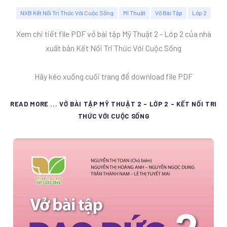
NXB Kết Nối Tri Thức Với Cuộc Sống
Mĩ Thuật
Vở Bài Tập
Lớp 2
Xem chi tiết file PDF vở bài tập Mỹ Thuật 2 - Lớp 2 của nhà
xuất bản Kết Nối Tri Thức Với Cuộc Sống
Hãy kéo xuống cuối trang để download file PDF
READ MORE ... VỞ BÀI TẬP MỸ THUẬT 2 - LỚP 2 - KẾT NỐI TRI
THỨC VỚI CUỘC SỐNG