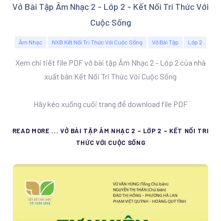
Vở Bài Tập Âm Nhạc 2 - Lớp 2 - Kết Nối Tri Thức Với
Cuộc Sống
Âm Nhạc
NXB Kết Nối Tri Thức Với Cuộc Sống
Vở Bài Tập
Lớp 2
Xem chi tiết file PDF vở bài tập Âm Nhạc 2 - Lớp 2 của nhà
xuất bản Kết Nối Tri Thức Với Cuộc Sống
Hãy kéo xuống cuối trang để download file PDF
READ MORE ... VỞ BÀI TẬP ÂM NHẠC 2 - LỚP 2 - KẾT NỐI TRI
THỨC VỚI CUỘC SỐNG