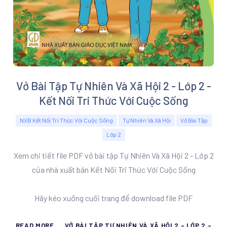
Vở Bài Tập Tự Nhiên Và Xã Hội 2 - Lớp 2 -
Kết Nối Tri Thức Với Cuộc Sống
NXB Kết Nối Tri Thức Với Cuộc Sống
Tự Nhiên Và Xã Hội
Vở Bài Tập
Lớp 2
Xem chi tiết file PDF vở bài tập Tự Nhiên Và Xã Hội 2 - Lớp 2
của nhà xuất bản Kết Nối Tri Thức Với Cuộc Sống
Hãy kéo xuống cuối trang để download file PDF
READ MORE ... VỞ BÀI TẬP TỰ NHIÊN VÀ XÃ HỘI 2 - LỚP 2 -