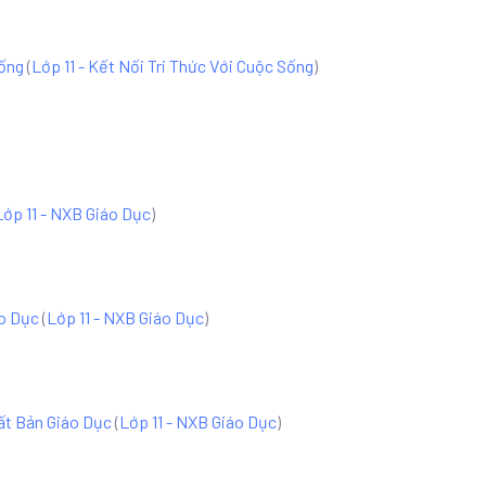
Sống
(
Lớp 11 - Kết Nối Tri Thức Với Cuộc Sống
)
Lớp 11 - NXB Giáo Dục
)
áo Dục
(
Lớp 11 - NXB Giáo Dục
)
uất Bản Giáo Dục
(
Lớp 11 - NXB Giáo Dục
)