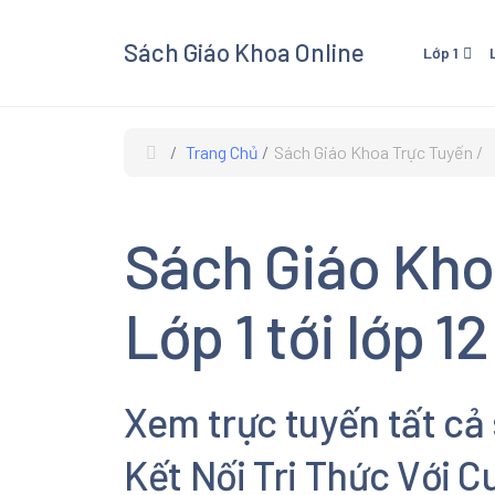
Sách Giáo Khoa Online
Lớp 1
Lớp 1 - Cánh Diều
Lớp 3
Lớp 1 - Kết Nối Tri Thức V
Lớp 3 
Trang Chủ
Sách Giáo Khoa Trực Tuyến
Cuộc Sống
Cuộc 
Lớp 1 - Chân Trời Sáng Tạ
Lớp 3 
Sách Giáo Kho
Lớp 3
Xem và
Lớp 1 tới lớp 12
Giáo K
giáo kh
các mô
Xem trực tuyến tất cả
Âm Nhạ
Kết Nối Tri Thức Với 