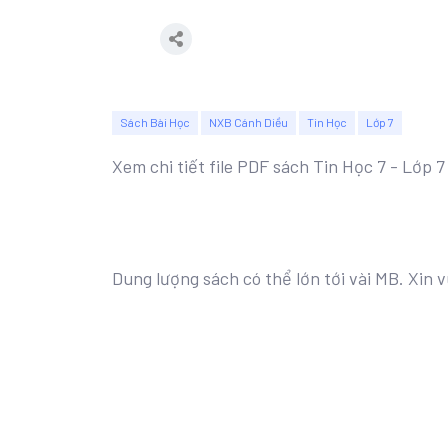
Sách Bài Học
NXB Cánh Diều
Tin Học
Lớp 7
Xem chi tiết file PDF sách Tin Học 7 - Lớp 
Dung lượng sách có thể lớn tới vài MB. Xin v