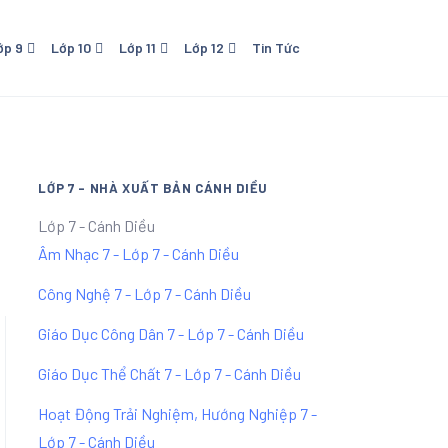
ớp 9
Lớp 10
Lớp 11
Lớp 12
Tin Tức
o Dục
0 - NXB Giáo Dục
Lớp 11 - NXB Giáo Dục
Lớp 12 - NXB Giáo Dục
Lớp 11 Kết Nối Tri Thức Với
Cuộc Sống
LỚP 7 - NHÀ XUẤT BẢN CÁNH DIỀU
Lớp 7 - Cánh Diều
Âm Nhạc 7 - Lớp 7 - Cánh Diều
Công Nghệ 7 - Lớp 7 - Cánh Diều
Giáo Dục Công Dân 7 - Lớp 7 - Cánh Diều
Giáo Dục Thể Chất 7 - Lớp 7 - Cánh Diều
Hoạt Động Trải Nghiệm, Hướng Nghiệp 7 -
Lớp 7 - Cánh Diều