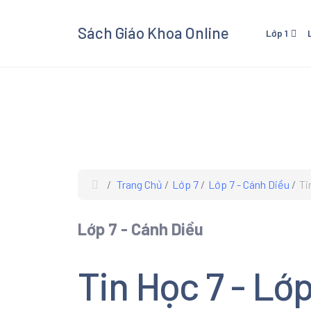
Sách Giáo Khoa Online
Lớp 1
Lớp 1 - Cánh Diều
Lớp 3
Lớp 1 - Kết Nối Tri Thức V
Lớp 3 
Cuộc Sống
Cuộc 
Lớp 1 - Chân Trời Sáng Tạ
Lớp 3 
Lớp 3
Trang Chủ
Lớp 7
Lớp 7 - Cánh Diều
Ti
Xem và
Giáo K
Lớp 7 - Cánh Diều
giáo kh
các mô
Âm Nhạ
Tin Học 7 - Lớ