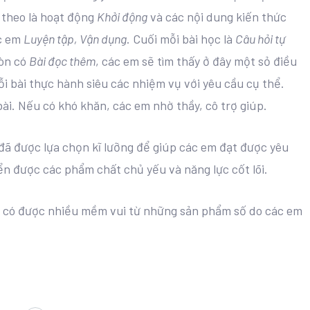
 theo là hoạt động
Khởi động
và các nội dung kiến thức
ác em
Luyện tập, Vận dụng
. Cuối mỗi bài học là
Câu hỏi tự
còn có
Bài đọc thêm
, các em sẽ tìm thấy ở đây một sỏ điều
ỗi bài thực hành siêu các nhiệm vụ với yêu cầu cụ thể.
ài. Nếu có khó khăn, các em nhờ thầy, cô trợ giúp.
đã được lựa chọn kĩ lưỡng để giúp các em đạt được yêu
ển được các phẩm chất chủ yếu và năng lực cốt lõi.
à có được nhiều mềm vui từ những sản phẩm số do các em