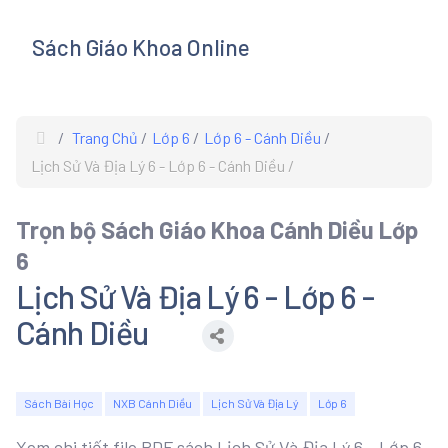
Sách Giáo Khoa Online
s
Trang Chủ
Lớp 6
Lớp 6 - Cánh Diều
Lịch Sử Và Địa Lý 6 - Lớp 6 - Cánh Diều
Trọn bộ Sách Giáo Khoa Cánh Diều Lớp
6
Lịch Sử Và Địa Lý 6 - Lớp 6 -
Cánh Diều
Sách Bài Học
NXB Cánh Diều
Lịch Sử Và Địa Lý
Lớp 6
Xem chi tiết file PDF sách Lịch Sử Và Địa Lý 6 - Lớp 6