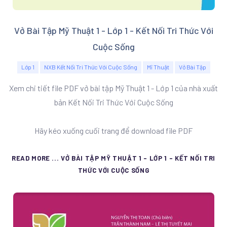
Vở Bài Tập Mỹ Thuật 1 - Lớp 1 - Kết Nối Tri Thức Với
Cuộc Sống
Lớp 1
NXB Kết Nối Tri Thức Với Cuộc Sống
Mĩ Thuật
Vở Bài Tập
Xem chi tiết file PDF vở bài tập Mỹ Thuật 1 - Lớp 1 của nhà xuất
bản Kết Nối Tri Thức Với Cuộc Sống
Hãy kéo xuống cuối trang để download file PDF
READ MORE ... VỞ BÀI TẬP MỸ THUẬT 1 - LỚP 1 - KẾT NỐI TRI
THỨC VỚI CUỘC SỐNG