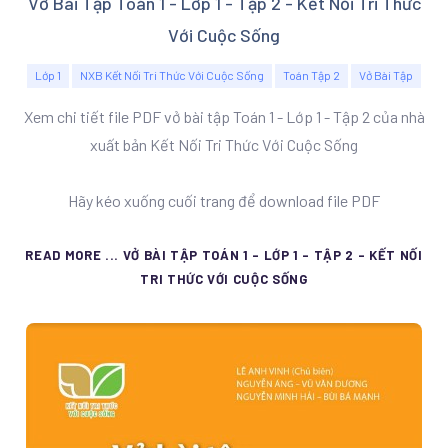
Vở Bài Tập Toán 1 - Lớp 1 - Tập 2 - Kết Nối Tri Thức
Với Cuộc Sống
Lớp 1
NXB Kết Nối Tri Thức Với Cuộc Sống
Toán Tập 2
Vở Bài Tập
Xem chi tiết file PDF vở bài tập Toán 1 - Lớp 1 - Tập 2 của nhà
xuất bản Kết Nối Tri Thức Với Cuộc Sống
Hãy kéo xuống cuối trang để download file PDF
READ MORE ... VỞ BÀI TẬP TOÁN 1 - LỚP 1 - TẬP 2 - KẾT NỐI
TRI THỨC VỚI CUỘC SỐNG