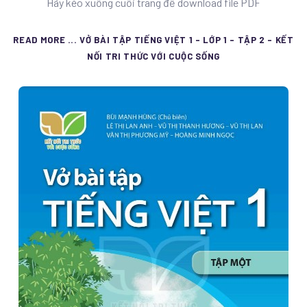
Hãy kéo xuống cuối trang để download file PDF
READ MORE ... VỞ BÀI TẬP TIẾNG VIỆT 1 - LỚP 1 - TẬP 2 - KẾT
NỐI TRI THỨC VỚI CUỘC SỐNG