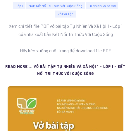
Lớp 1
NXB Kết Nối Tri Thức Với Cuộc Sống
Tự Nhiên Và Xã Hội
Vở Bài Tập
Xem chi tiết file PDF vở bài tập Tự Nhiên Và Xã Hội 1 - Lớp 1
của nhà xuất bản Kết Nối Tri Thức Với Cuộc Sống
Hãy kéo xuống cuối trang để download file PDF
READ MORE ... VỞ BÀI TẬP TỰ NHIÊN VÀ XÃ HỘI 1 - LỚP 1 - KẾT
NỐI TRI THỨC VỚI CUỘC SỐNG