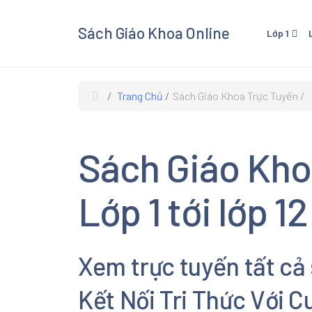
Sách Giáo Khoa Online
Lớp 1
Lớp 1 - Cánh Diều
Lớp 3
Lớp 1 - Kết Nối Tri Thức V
Lớp 3 
Trang Chủ
Sách Giáo Khoa Trực Tuyến
Cuộc Sống
Cuộc 
Lớp 1 - Chân Trời Sáng Tạ
Lớp 3 
Sách Giáo Kho
Lớp 3
Xem và
Lớp 1 tới lớp 12
Giáo K
giáo kh
các mô
Xem trực tuyến tất cả
Âm Nhạ
Kết Nối Tri Thức Với 