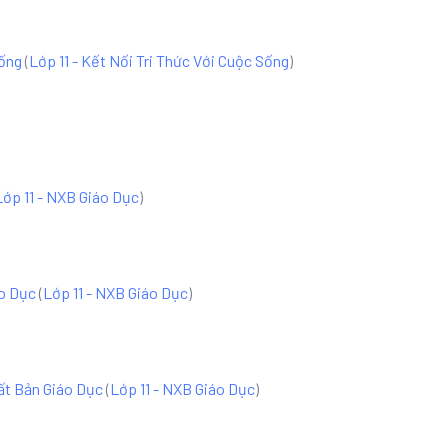
Sống
(
Lớp 11 - Kết Nối Tri Thức Với Cuộc Sống
)
Lớp 11 - NXB Giáo Dục
)
áo Dục
(
Lớp 11 - NXB Giáo Dục
)
uất Bản Giáo Dục
(
Lớp 11 - NXB Giáo Dục
)