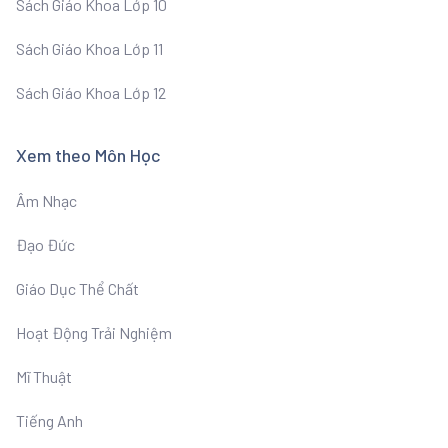
Sách Giáo Khoa Lớp 10
Sách Giáo Khoa Lớp 11
Sách Giáo Khoa Lớp 12
Xem theo Môn Học
Âm Nhạc
Đạo Đức
Giáo Dục Thể Chất
Hoạt Động Trải Nghiệm
Mĩ Thuật
Tiếng Anh