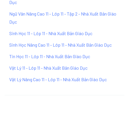
Dục
Ngữ Văn Nâng Cao 11 - Lớp 11 - Tập 2 - Nhà Xuất Bản Giáo
Dục
Sinh Học 11 - Lớp 11 - Nhà Xuất Bản Giáo Dục
Sinh Học Nâng Cao 11 - Lớp 11 - Nhà Xuất Bản Giáo Dục
Tin Học 11 - Lớp 11 - Nhà Xuất Bản Giáo Dục
Vật Lý 11 - Lớp 11 - Nhà Xuất Bản Giáo Dục
Vật Lý Nâng Cao 11 - Lớp 11 - Nhà Xuất Bản Giáo Dục