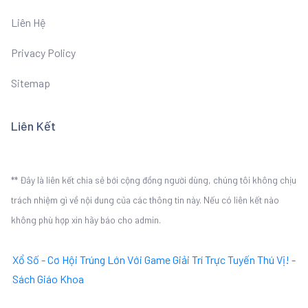
Liên Hệ
Privacy Policy
Sitemap
Liên Kết
** Đây là liên kết chia sẻ bới cộng đồng người dùng, chúng tôi không chịu
trách nhiệm gì về nội dung của các thông tin này. Nếu có liên kết nào
không phù hợp xin hãy báo cho admin.
Xổ Số - Cơ Hội Trúng Lớn Với Game Giải Trí Trực Tuyến Thú Vị! -
Sách Giáo Khoa