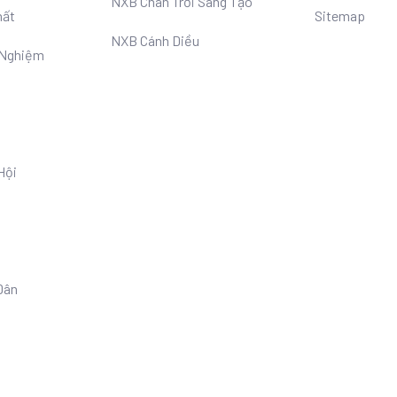
NXB Chân Trời Sáng Tạo
hất
Sitemap
NXB Cánh Diều
 Nghiệm
Hội
Dân