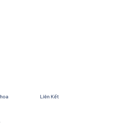
Khoa
Liên Kết
y