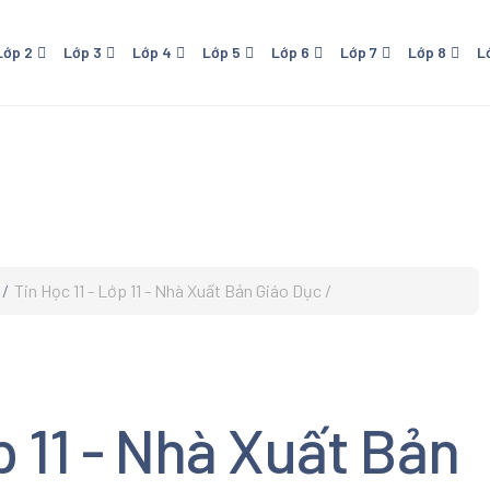
Lớp 2
Lớp 3
Lớp 4
Lớp 5
Lớp 6
Lớp 7
Lớp 8
L
 - NXB Giáo Dục
Lớp 4 - NXB Giáo Dục
Lớp 5 - NXB Giáo Dục
Lớp 6 - Cánh Diều
Lớp 7 - NXB Giáo Dục
Lớp 8 - NXB Giáo Dục
Lớp 9 - NXB Giá
Lớp 1
ới
- Kết Nối Tri Thức Với
Lớp 6 - Kết Nối Tri Thức Với
Lớp 7 - Cánh Diều
Sống
Cuộc Sống
o
- Chân Trời Sáng Tạo
Lớp 6 - Chân Trời Sáng Tạo
 - Cánh Diều
Tin Học 11 - Lớp 11 - Nhà Xuất Bản Giáo Dục
 Download Trọn bộ Sách
hoa Cánh Diều Lớp 1. Sách
oa tiểu học. Đầy đủ tất cả
n học Tiếng Việt, Đạo Đức,
c, Mỹ Thuật
p 11 - Nhà Xuất Bản