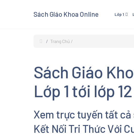
Sách Giáo Khoa Online
Lớp 1
Lớp 1 - Cánh Diều
Lớp 3
Lớp 1 - Kết Nối Tri Thức V
Lớp 3 
Trang Chủ
Cuộc Sống
Cuộc 
Lớp 1 - Chân Trời Sáng Tạ
Lớp 3 
Sách Giáo Kho
Lớp 3
Xem và
Lớp 1 tới lớp 12
Giáo K
giáo kh
các mô
Xem trực tuyến tất cả
Âm Nhạ
Kết Nối Tri Thức Với 