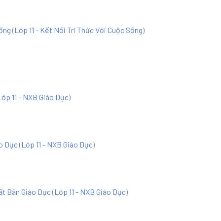
Sống
(
Lớp 11 - Kết Nối Tri Thức Với Cuộc Sống
)
Lớp 11 - NXB Giáo Dục
)
áo Dục
(
Lớp 11 - NXB Giáo Dục
)
uất Bản Giáo Dục
(
Lớp 11 - NXB Giáo Dục
)