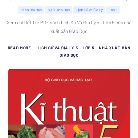
Sách Bài Học
NXB Giáo Dục
Lịch Sử Và Địa Lý
Lớp 5
Xem chi tiết file PDF sách Lịch Sử Và Địa Lý 5 - Lớp 5 của nhà
xuất bản Giáo Dục
READ MORE ... LỊCH SỬ VÀ ĐỊA LÝ 5 - LỚP 5 - NHÀ XUẤT BẢN
GIÁO DỤC