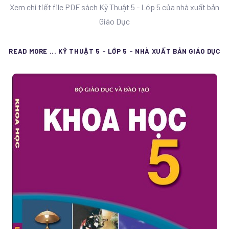
Xem chi tiết file PDF sách Kỹ Thuật 5 - Lớp 5 của nhà xuất bản
Giáo Dục
READ MORE ... KỸ THUẬT 5 - LỚP 5 - NHÀ XUẤT BẢN GIÁO DỤC