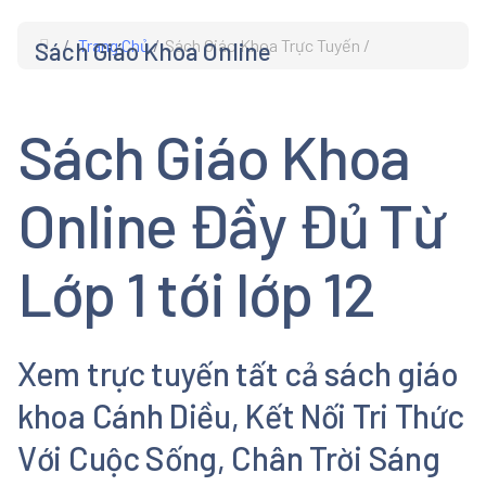
Trang Chủ
Sách Giáo Khoa Trực Tuyến
Sách Giáo Khoa Online
s
Sách Giáo Khoa
Online Đầy Đủ Từ
Lớp 1 tới lớp 12
Xem trực tuyến tất cả sách giáo
khoa Cánh Diều, Kết Nối Tri Thức
Với Cuộc Sống, Chân Trời Sáng