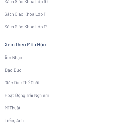
Sách Giáo Khoa Lớp 10
Sách Giáo Khoa Lớp 11
Sách Giáo Khoa Lớp 12
Xem theo Môn Học
Âm Nhạc
Đạo Đức
Giáo Dục Thể Chất
Hoạt Động Trải Nghiệm
Mĩ Thuật
Tiếng Anh