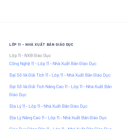
LỚP 11 - NHÀ XUẤT BẢN GIÁO DỤC
Lớp 11 - NXB Giáo Dục
Công Nghệ 11 - Lớp 11 - Nhà Xuất Bản Giáo Dục
Đại Số Và Giải Tích 11 - Lớp 11 - Nhà Xuất Bản Giáo Dục
Đại Số Và Giải Tích Nâng Cao 11 - Lớp 11 - Nhà Xuất Bản
Giáo Dục
Địa Lý 11 - Lớp 11 - Nhà Xuất Bản Giáo Dục
Địa Lý Nâng Cao 11 - Lớp 11 - Nhà Xuất Bản Giáo Dục
Giáo Dục Công Dân 11 - Lớp 11 - Nhà Xuất Bản Giáo Dục