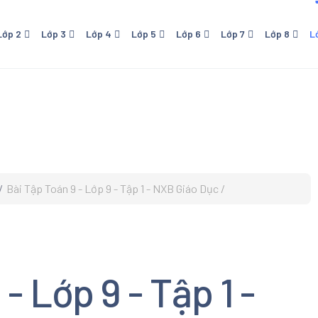
Lớp 2
Lớp 3
Lớp 4
Lớp 5
Lớp 6
Lớp 7
Lớp 8
L
 - NXB Giáo Dục
Lớp 4 - NXB Giáo Dục
Lớp 5 - NXB Giáo Dục
Lớp 6 - Cánh Diều
Lớp 7 - NXB Giáo Dục
Lớp 8 - NXB Giáo Dục
Lớp 9 - NXB Giá
Lớp 1
ới
- Kết Nối Tri Thức Với
Lớp 6 - Kết Nối Tri Thức Với
Lớp 7 - Cánh Diều
Sống
Cuộc Sống
o
- Chân Trời Sáng Tạo
Lớp 6 - Chân Trời Sáng Tạo
 - Cánh Diều
Bài Tập Toán 9 - Lớp 9 - Tập 1 - NXB Giáo Dục
 Download Trọn bộ Sách
hoa Cánh Diều Lớp 1. Sách
oa tiểu học. Đầy đủ tất cả
n học Tiếng Việt, Đạo Đức,
c, Mỹ Thuật
- Lớp 9 - Tập 1 -