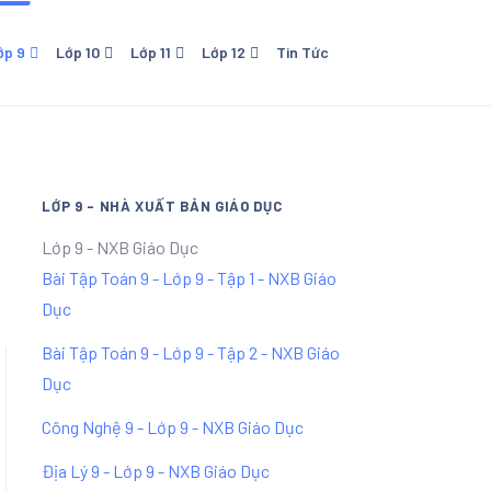
ớp 9
Lớp 10
Lớp 11
Lớp 12
Tin Tức
o Dục
0 - NXB Giáo Dục
Lớp 11 - NXB Giáo Dục
Lớp 12 - NXB Giáo Dục
Lớp 11 Kết Nối Tri Thức Với
Cuộc Sống
LỚP 9 - NHÀ XUẤT BẢN GIÁO DỤC
Lớp 9 - NXB Giáo Dục
Bài Tập Toán 9 - Lớp 9 - Tập 1 - NXB Giáo
Dục
Bài Tập Toán 9 - Lớp 9 - Tập 2 - NXB Giáo
Dục
Công Nghệ 9 - Lớp 9 - NXB Giáo Dục
Địa Lý 9 - Lớp 9 - NXB Giáo Dục