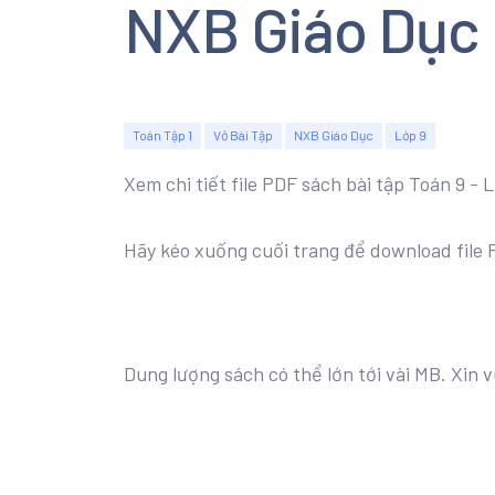
NXB Giáo Dục
Toán Tập 1
Vở Bài Tập
NXB Giáo Dục
Lớp 9
Xem chi tiết file PDF sách bài tập Toán 9 - 
Hãy kéo xuống cuối trang để download file
Dung lượng sách có thể lớn tới vài MB. Xin v