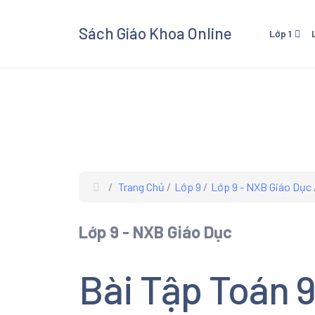
Sách Giáo Khoa Online
Lớp 1
Lớp 1 - Cánh Diều
Lớp 3
Lớp 1 - Kết Nối Tri Thức V
Lớp 3 
Cuộc Sống
Cuộc 
Lớp 1 - Chân Trời Sáng Tạ
Lớp 3 
Lớp 3
Trang Chủ
Lớp 9
Lớp 9 - NXB Giáo Dục
Xem và
Giáo K
Lớp 9 - NXB Giáo Dục
giáo kh
các mô
Âm Nhạ
Bài Tập Toán 9 