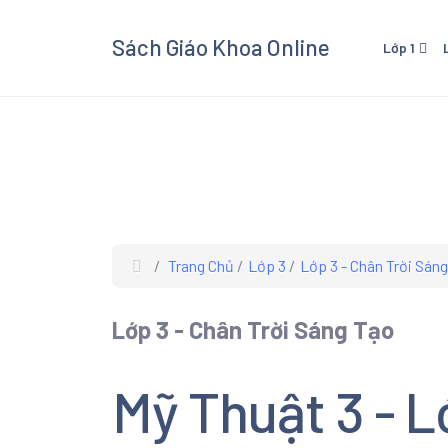
Sách Giáo Khoa Online
Lớp 1
Lớp 1 - Cánh Diều
Lớp 3
Lớp 1 - Kết Nối Tri Thức V
Lớp 3 
Cuộc Sống
Cuộc 
Lớp 1 - Chân Trời Sáng Tạ
Lớp 3 
Lớp 3
Trang Chủ
Lớp 3
Lớp 3 - Chân Trời Sán
Xem và
Giáo K
Lớp 3 - Chân Trời Sáng Tạo
giáo kh
các mô
Âm Nhạ
Mỹ Thuật 3 - L