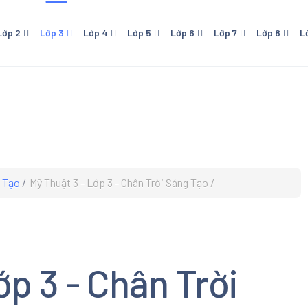
Lớp 2
Lớp 3
Lớp 4
Lớp 5
Lớp 6
Lớp 7
Lớp 8
L
 - NXB Giáo Dục
Lớp 4 - NXB Giáo Dục
Lớp 5 - NXB Giáo Dục
Lớp 6 - Cánh Diều
Lớp 7 - NXB Giáo Dục
Lớp 8 - NXB Giáo Dục
Lớp 9 - NXB Giá
Lớp 1
ới
- Kết Nối Tri Thức Với
Lớp 6 - Kết Nối Tri Thức Với
Lớp 7 - Cánh Diều
Sống
Cuộc Sống
o
- Chân Trời Sáng Tạo
Lớp 6 - Chân Trời Sáng Tạo
 - Cánh Diều
g Tạo
Mỹ Thuật 3 - Lớp 3 - Chân Trời Sáng Tạo
 Download Trọn bộ Sách
hoa Cánh Diều Lớp 1. Sách
oa tiểu học. Đầy đủ tất cả
n học Tiếng Việt, Đạo Đức,
c, Mỹ Thuật
ớp 3 - Chân Trời