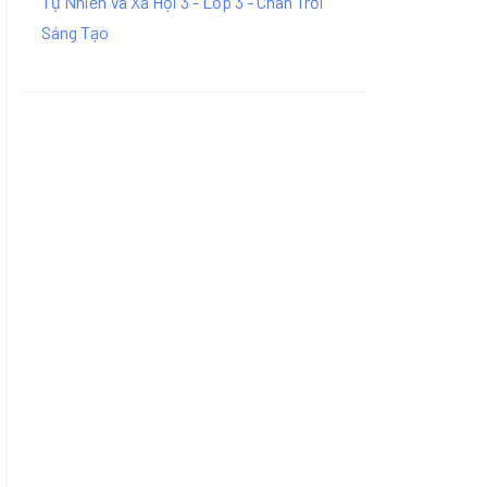
Tự Nhiên Và Xã Hội 3 - Lớp 3 - Chân Trời
Sáng Tạo