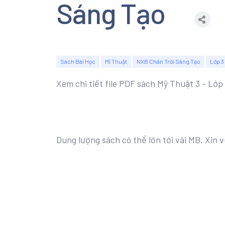
Sáng Tạo
Sách Bài Học
Mĩ Thuật
NXB Chân Trời Sáng Tạo
Lớp 3
Xem chi tiết file PDF sách Mỹ Thuật 3 - Lớ
Dung lượng sách có thể lớn tới vài MB. Xin v