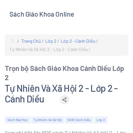
Sách Giáo Khoa Online
s
Trang Chủ
Lớp 2
Lớp 2 - Cánh Diều
Tự Nhiên Và Xã Hội 2 - Lớp 2 - Cánh Diều
Trọn bộ Sách Giáo Khoa Cánh Diều Lớp
2
Tự Nhiên Và Xã Hội 2 - Lớp 2 -
Cánh Diều
Sách Bài Học
Tự Nhiên Và Xã Hội
NXB Cánh Diều
Lớp 2
Xem chi tiết file PDF sách Tự Nhiên Và Xã Hội 2 - Lớp