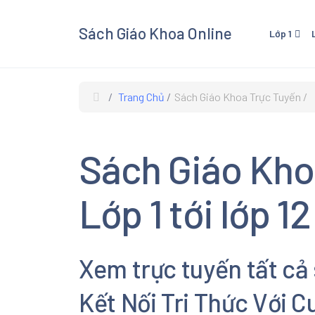
Sách Giáo Khoa Online
Lớp 1
Lớp 1 - Cánh Diều
Lớp 3
Lớp 1 - Kết Nối Tri Thức V
Lớp 3 
Trang Chủ
Sách Giáo Khoa Trực Tuyến
Cuộc Sống
Cuộc 
Lớp 1 - Chân Trời Sáng Tạ
Lớp 3 
Sách Giáo Kho
Lớp 3
Xem và
Lớp 1 tới lớp 12
Giáo K
giáo kh
các mô
Xem trực tuyến tất cả
Âm Nhạ
Kết Nối Tri Thức Với 