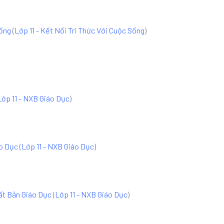
Sống
(
Lớp 11 - Kết Nối Tri Thức Với Cuộc Sống
)
Lớp 11 - NXB Giáo Dục
)
áo Dục
(
Lớp 11 - NXB Giáo Dục
)
uất Bản Giáo Dục
(
Lớp 11 - NXB Giáo Dục
)