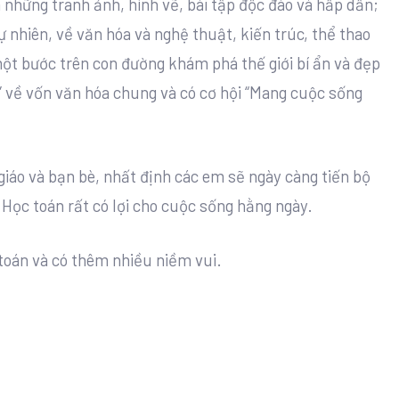
 những tranh ảnh, hình vẽ, bài tập độc đáo và hấp dẫn;
 nhiên, về văn hóa và nghệ thuật, kiến trúc, thể thao
một bước trên con đường khám phá thế giới bí ẩn và đẹp
u” về vốn văn hóa chung và có cơ hội “Mang cuộc sống
 giáo và bạn bè, nhất định các em sẽ ngày càng tiến bộ
 Học toán rất có lợi cho cuộc sống hằng ngày.
toán và có thêm nhiều niềm vui.