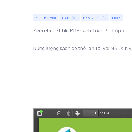
Sách Bài Học
Toán Tập 1
NXB Cánh Diều
Lớp 7
Xem chi tiết file PDF sách Toán 7 - Lớp 7 -
Dung lượng sách có thể lớn tới vài MB. Xin v