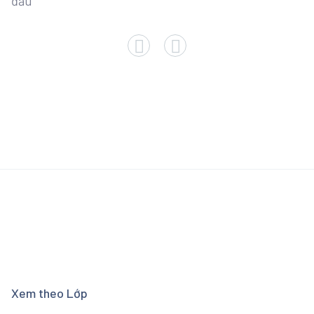
đầu
Xem theo Lớp