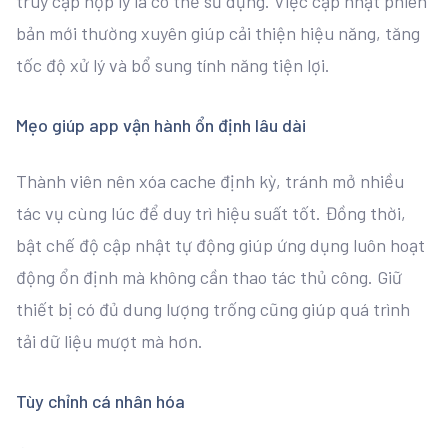
truy cập hợp lý là có thể sử dụng. Việc cập nhật phiên
bản mới thường xuyên giúp cải thiện hiệu năng, tăng
tốc độ xử lý và bổ sung tính năng tiện lợi.
Mẹo giúp app vận hành ổn định lâu dài
Thành viên nên xóa cache định kỳ, tránh mở nhiều
tác vụ cùng lúc để duy trì hiệu suất tốt. Đồng thời,
bật chế độ cập nhật tự động giúp ứng dụng luôn hoạt
động ổn định mà không cần thao tác thủ công. Giữ
thiết bị có đủ dung lượng trống cũng giúp quá trình
tải dữ liệu mượt mà hơn.
Tùy chỉnh cá nhân hóa