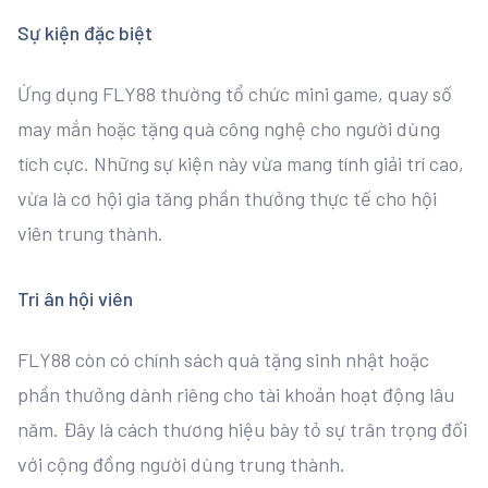
Sự kiện đặc biệt
Ứng dụng FLY88 thường tổ chức mini game, quay số
may mắn hoặc tặng quà công nghệ cho người dùng
tích cực. Những sự kiện này vừa mang tính giải trí cao,
vừa là cơ hội gia tăng phần thưởng thực tế cho hội
viên trung thành.
Tri ân hội viên
FLY88 còn có chính sách quà tặng sinh nhật hoặc
phần thưởng dành riêng cho tài khoản hoạt động lâu
năm. Đây là cách thương hiệu bày tỏ sự trân trọng đối
với cộng đồng người dùng trung thành.