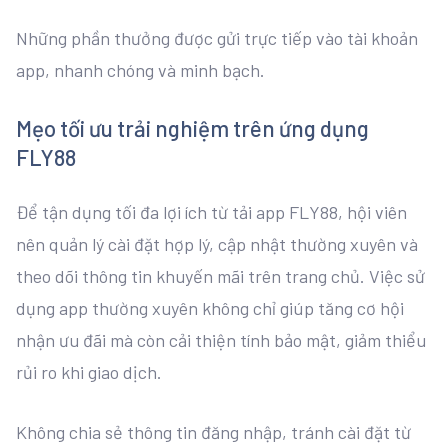
Những phần thưởng được gửi trực tiếp vào tài khoản
app, nhanh chóng và minh bạch.
Mẹo tối ưu trải nghiệm trên ứng dụng
FLY88
Để tận dụng tối đa lợi ích từ tải app FLY88, hội viên
nên quản lý cài đặt hợp lý, cập nhật thường xuyên và
theo dõi thông tin khuyến mãi trên trang chủ. Việc sử
dụng app thường xuyên không chỉ giúp tăng cơ hội
nhận ưu đãi mà còn cải thiện tính bảo mật, giảm thiểu
rủi ro khi giao dịch.
Không chia sẻ thông tin đăng nhập, tránh cài đặt từ