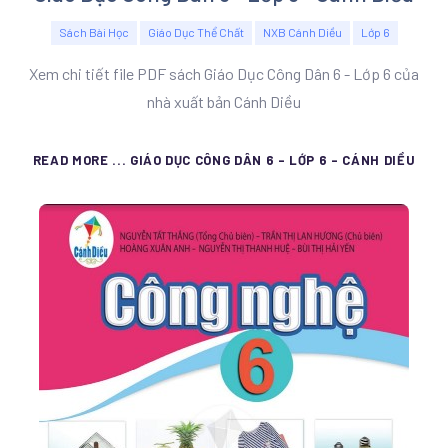
Sách Bài Học
Giáo Dục Thể Chất
NXB Cánh Diều
Lớp 6
Xem chi tiết file PDF sách Giáo Dục Công Dân 6 - Lớp 6 của
nhà xuất bản Cánh Diều
READ MORE ... GIÁO DỤC CÔNG DÂN 6 - LỚP 6 - CÁNH DIỀU