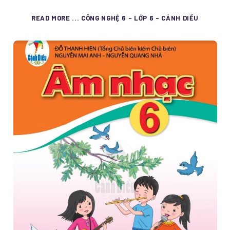
READ MORE ... CÔNG NGHỆ 6 - LỚP 6 - CÁNH DIỀU