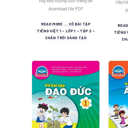
Hãy kéo xuống cuối trang để
Hãy ké
download file PDF
d
READ MORE ... VỞ BÀI TẬP
READ
TIẾNG VIỆT 1 - LỚP 1 - TẬP 2 -
TIẾNG V
CHÂN TRỜI SÁNG TẠO
CH