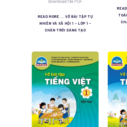
download file PDF
READ
TOÁN
READ MORE ... VỞ BÀI TẬP TỰ
CH
NHIÊN VÀ XÃ HỘI 1 - LỚP 1 -
CHÂN TRỜI SÁNG TẠO