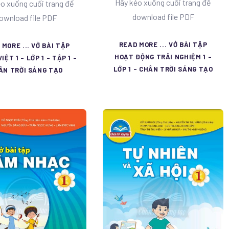
Hãy kéo xuống cuối trang để
o xuống cuối trang để
download file PDF
ownload file PDF
READ MORE ... VỞ BÀI TẬP
 MORE ... VỞ BÀI TẬP
HOẠT ĐỘNG TRẢI NGHIỆM 1 -
IỆT 1 - LỚP 1 - TẬP 1 -
LỚP 1 - CHÂN TRỜI SÁNG TẠO
ÂN TRỜI SÁNG TẠO