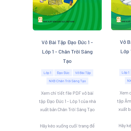
Vở B
Vở Bài Tập Đạo Đức 1 -
Lớp 
Lớp 1 - Chân Trời Sáng
Tạo
Lớp 1
Lớp 1
Đạo Đức
Vở Bài Tập
NX
NXB Chân Trời Sáng Tạo
Xem ch
Xem chi tiết file PDF vở bài
tập Âm 
tập Đạo Đức 1 - Lớp 1 của nhà
xuất b
xuất bản Chân Trời Sáng Tạo
Hãy ké
Hãy kéo xuống cuối trang để