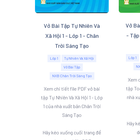
Vở Bà
Vở Bài Tập Tự Nhiên Và
- Tập
Xã Hội 1 - Lớp 1 - Chân
Trời Sáng Tạo
Lớp 1
Lớp 1
Tự Nhiên Và Xã Hội
NX
Vở Bài Tập
NXB Chân Trời Sáng Tạo
Xem ch
tập Toá
Xem chi tiết file PDF vở bài
nhà xu
tập Tự Nhiên Và Xã Hội 1 - Lớp
1 của nhà xuất bản Chân Trời
Sáng Tạo
Hãy ké
d
Hãy kéo xuống cuối trang để