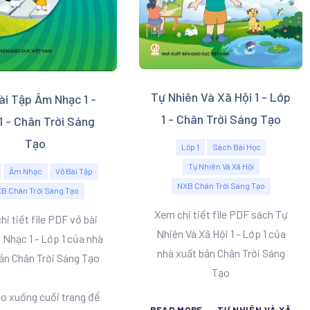
Tự Nhiên Và Xã Hội 1 - Lớp
ài Tập Âm Nhạc 1 -
1 - Chân Trời Sáng Tạo
1 - Chân Trời Sáng
Tạo
Lớp 1
Sách Bài Học
Tự Nhiên Và Xã Hội
Âm Nhạc
Vở Bài Tập
NXB Chân Trời Sáng Tạo
B Chân Trời Sáng Tạo
Xem chi tiết file PDF sách Tự
i tiết file PDF vở bài
Nhiên Và Xã Hội 1 - Lớp 1 của
Nhạc 1 - Lớp 1 của nhà
nhà xuất bản Chân Trời Sáng
ản Chân Trời Sáng Tạo
Tạo
o xuống cuối trang để
READ MORE ... TỰ NHIÊN VÀ XÃ