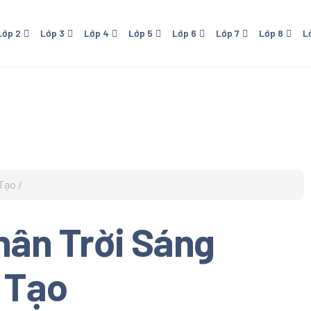
Lớp 2
Lớp 3
Lớp 4
Lớp 5
Lớp 6
Lớp 7
Lớp 8
L
 - NXB Giáo Dục
Lớp 4 - NXB Giáo Dục
Lớp 5 - NXB Giáo Dục
Lớp 6 - Cánh Diều
Lớp 7 - NXB Giáo Dục
Lớp 8 - NXB Giáo Dục
Lớp 9 - NXB Giá
Lớp 1
ới
- Kết Nối Tri Thức Với
Lớp 6 - Kết Nối Tri Thức Với
Lớp 7 - Cánh Diều
Sống
Cuộc Sống
o
- Chân Trời Sáng Tạo
Lớp 6 - Chân Trời Sáng Tạo
 - Cánh Diều
 Tạo
 Download Trọn bộ Sách
hoa Cánh Diều Lớp 1. Sách
Chân Trời Sáng
oa tiểu học. Đầy đủ tất cả
n học Tiếng Việt, Đạo Đức,
c, Mỹ Thuật
Tạo