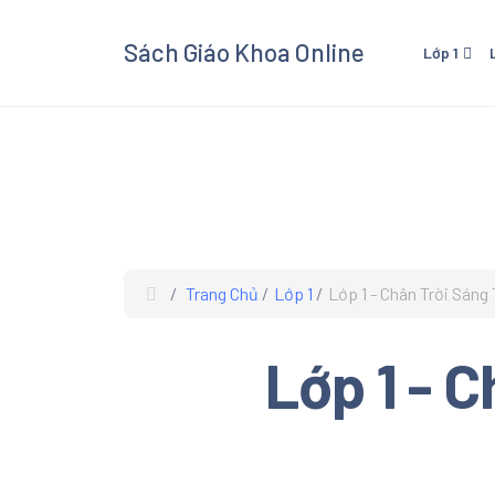
Sách Giáo Khoa Online
Lớp 1
Lớp 1 - Cánh Diều
Lớp 3
Lớp 1 - Kết Nối Tri Thức V
Lớp 3 
Cuộc Sống
Cuộc 
Lớp 1 - Chân Trời Sáng Tạ
Lớp 3 
Lớp 3
Trang Chủ
Lớp 1
Lớp 1 - Chân Trời Sáng
Xem và
Giáo K
Lớp 1 - 
giáo kh
các mô
Âm Nhạ