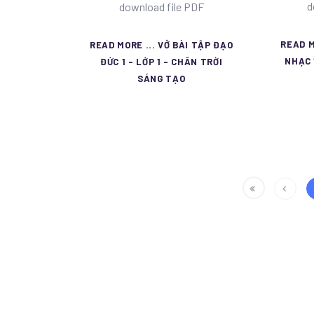
d
download file PDF
READ M
READ MORE ... VỞ BÀI TẬP ĐẠO
NHẠC 
ĐỨC 1 - LỚP 1 - CHÂN TRỜI
SÁNG TẠO