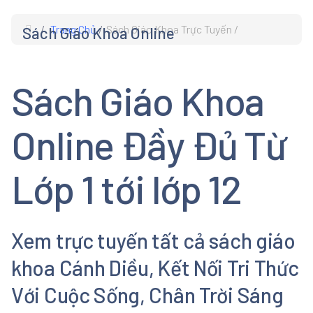
Trang Chủ
Sách Giáo Khoa Trực Tuyến
Sách Giáo Khoa Online
s
Sách Giáo Khoa
Online Đầy Đủ Từ
Lớp 1 tới lớp 12
Xem trực tuyến tất cả sách giáo
khoa Cánh Diều, Kết Nối Tri Thức
Với Cuộc Sống, Chân Trời Sáng