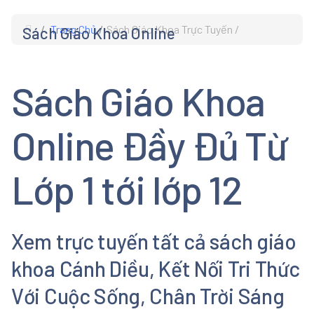
Trang Chủ
Sách Giáo Khoa Trực Tuyến
Sách Giáo Khoa Online
s
Sách Giáo Khoa
Online Đầy Đủ Từ
Lớp 1 tới lớp 12
Xem trực tuyến tất cả sách giáo
khoa Cánh Diều, Kết Nối Tri Thức
Với Cuộc Sống, Chân Trời Sáng