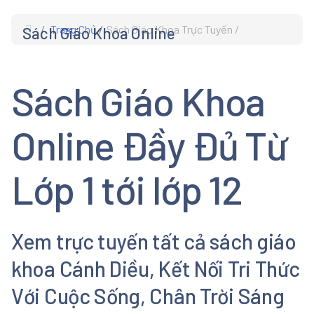
Trang Chủ
Sách Giáo Khoa Trực Tuyến
Sách Giáo Khoa Online
s
Sách Giáo Khoa
Online Đầy Đủ Từ
Lớp 1 tới lớp 12
Xem trực tuyến tất cả sách giáo
khoa Cánh Diều, Kết Nối Tri Thức
Với Cuộc Sống, Chân Trời Sáng